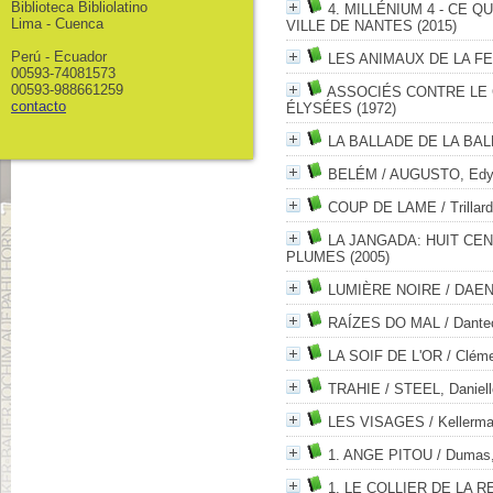
Biblioteca Bibliolatino
4. MILLÉNIUM 4 - CE Q
Lima - Cuenca
VILLE DE NANTES (2015)
Perú - Ecuador
LES ANIMAUX DE LA F
00593-74081573
00593-988661259
ASSOCIÉS CONTRE LE
contacto
ÉLYSÉES (1972)
LA BALLADE DE LA BA
BELÉM
/ AUGUSTO, Edy
COUP DE LAME
/ Trillar
LA JANGADA: HUIT CE
PLUMES (2005)
LUMIÈRE NOIRE
/ DAEN
RAÍZES DO MAL
/ Dante
LA SOIF DE L'OR
/ Cléme
TRAHIE
/ STEEL, Daniell
LES VISAGES
/ Kellerm
1. ANGE PITOU
/ Dumas,
1. LE COLLIER DE LA R