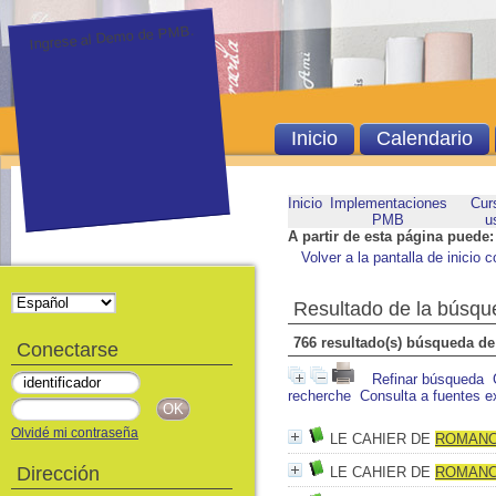
Ingrese al Demo de PMB.
Inicio
Calendario
Inicio
Implementaciones
Cur
PMB
u
A partir de esta página puede:
Volver a la pantalla de inicio c
Resultado de la búsqu
766 resultado(s) búsqueda de
Conectarse
Refinar búsqueda
recherche
Consulta a fuentes e
Olvidé mi contraseña
LE CAHIER DE
ROMAN
Dirección
LE CAHIER DE
ROMAN