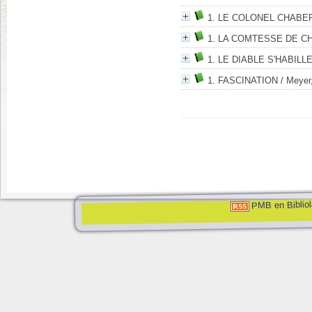
1. LE COLONEL CHABE
1. LA COMTESSE DE C
1. LE DIABLE S'HABILL
1. FASCINATION
/ Meyer
PMB en Bibliol