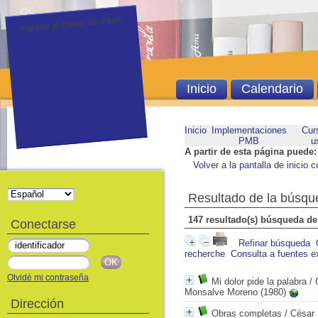
Ingrese al Demo de PMB.
Inicio
Calendario
Inicio
Implementaciones
Cur
PMB
u
A partir de esta página puede:
Volver a la pantalla de inicio c
Resultado de la búsqu
147 resultado(s) búsqueda de
Conectarse
Refinar búsqueda
recherche
Consulta a fuentes e
Olvidé mi contraseña
Mi dolor pide la palabra
/ 
Monsalve Moreno (1980)
Dirección
Obras completas
/ César 