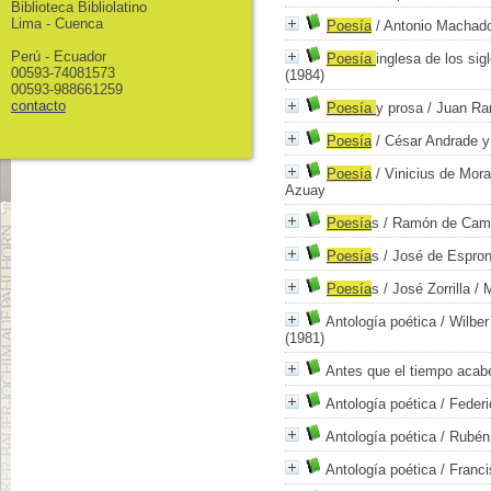
Biblioteca Bibliolatino
Lima - Cuenca
Poesía
/ Antonio Machad
Perú - Ecuador
Poesía
inglesa de los sig
00593-74081573
(1984)
00593-988661259
contacto
Poesía
y prosa
/ Juan R
Poesía
/ César Andrade y
Poesía
/ Vinicius de Mor
Azuay
Poesía
s
/ Ramón de Cam
Poesía
s
/ José de Espro
Poesía
s
/ José Zorrilla
/ M
Antología poética
/ Wilbe
(1981)
Antes que el tiempo acab
Antología poética
/ Federi
Antología poética
/ Rubén
Antología poética
/ Franc