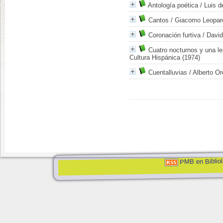
Antología poética
/ Luis 
Cantos
/ Giacomo Leopar
Coronación furtiva
/ David
Cuatro nocturnos y una le
Cultura Hispánica (1974)
Cuentalluvias
/ Alberto Or
PMB en Bibliol