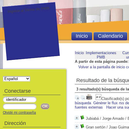
Ingrese al Demo de PMB.
Inicio
Calendario
Inicio
Implementaciones
Cur
PMB
u
A partir de esta página puede:
Volver a la pantalla de inicio c
Resultado de la búsqu
3 resultado(s) búsqueda de 
Conectarse
Clasificado(s) p
búsqueda
Générer le flux rss d
fuentes externas
Hacer una su
Olvidé mi contraseña
Jubiabá
/ Jorge Amado
/ 
Dirección
Gran sertón
/ Joao Guima