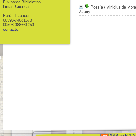
Biblioteca Bibliolatino
Lima - Cuenca
Poesía
/ Vinicius de Mor
Azuay
Perú - Ecuador
00593-74081573
00593-988661259
contacto
PMB en Bibliol