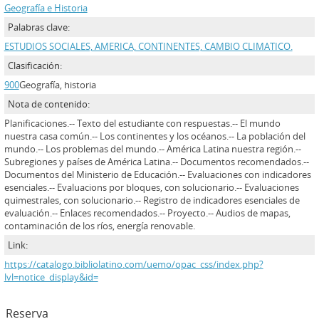
Geografía e Historia
Palabras clave:
ESTUDIOS SOCIALES, AMERICA, CONTINENTES, CAMBIO CLIMATICO.
Clasificación:
900
Geografía, historia
Nota de contenido:
Planificaciones.-- Texto del estudiante con respuestas.-- El mundo
nuestra casa común.-- Los continentes y los océanos.-- La población del
mundo.-- Los problemas del mundo.-- América Latina nuestra región.--
Subregiones y países de América Latina.-- Documentos recomendados.--
Documentos del Ministerio de Educación.-- Evaluaciones con indicadores
esenciales.-- Evaluacions por bloques, con solucionario.-- Evaluaciones
quimestrales, con solucionario.-- Registro de indicadores esenciales de
evaluación.-- Enlaces recomendados.-- Proyecto.-- Audios de mapas,
contaminación de los ríos, energía renovable.
Link:
https://catalogo.bibliolatino.com/uemo/opac_css/index.php?
lvl=notice_display&id=
Reserva