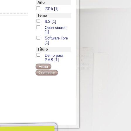
Año
2015
[1]
Tema
ILS
[1]
Open source
[1]
Software libre
[1]
Título
Demo para
PMB
[1]