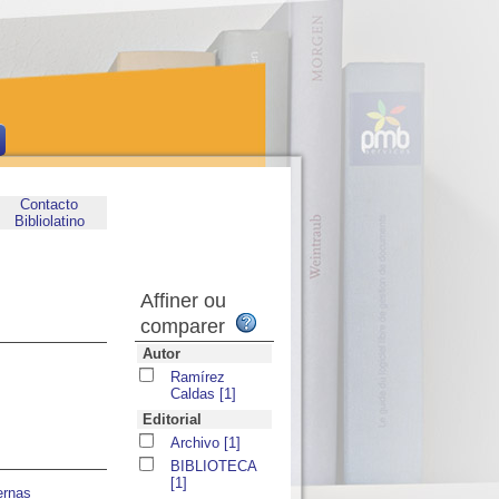
Contacto
Bibliolatino
Affiner ou
comparer
Autor
Ramírez
Caldas
[1]
Editorial
Archivo
[1]
BIBLIOTECA
[1]
ernas