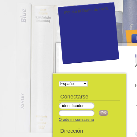
Ingrese al Demo de PMB.
I
p
Conectarse
Olvidé mi contraseña
Dirección