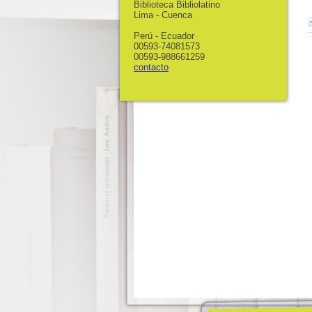
Biblioteca Bibliolatino
Lima - Cuenca
Perú - Ecuador
00593-74081573
00593-988661259
contacto