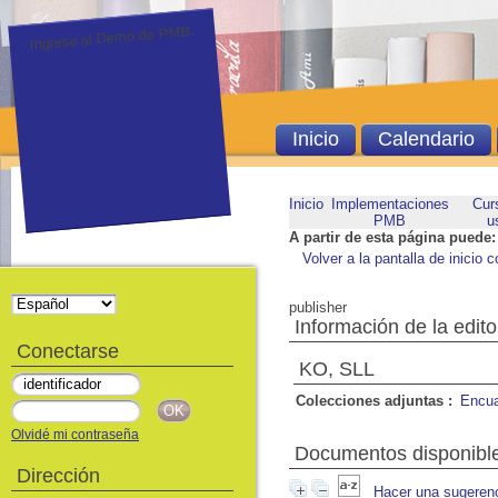
Ingrese al Demo de PMB.
Inicio
Calendario
Inicio
Implementaciones
Cur
PMB
u
A partir de esta página puede:
Volver a la pantalla de inicio c
publisher
Información de la edito
Conectarse
KO, SLL
Colecciones adjuntas :
Encua
Olvidé mi contraseña
Documentos disponibles
Dirección
Hacer una sugeren