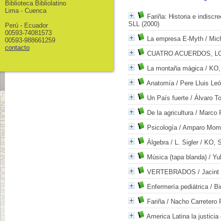
Biblioteca Bibliolatino
Lima - Cuenca
Fariña: Historia e indiscr
SLL (2000)
Perú - Ecuador
00593-74081573
La empresa E-Myth
/ Mic
00593-988661259
contacto
CUATRO ACUERDOS, L
La montaña mágica
/ KO,
Anatomía
/ Pere Lluis Le
Un País fuerte
/ Álvaro To
De la agricultura
/ Marco 
Psicología
/ Amparo Momp
Álgebra
/ L. Sigler
/ KO, S
Música (tapa blanda)
/ Yu
VERTEBRADOS
/ Jacint
Enfermería pediátrica
/ Bi
Fariña
/ Nacho Carretero 
America Latina la justic