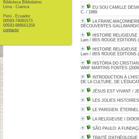
Biblioteca Bibliolatino
Lima - Cuenca
EU SOU CAMILLE DES
C.
/ 1989
Perú - Ecuador
00593-74081573
LA FRANC-MAÇONNERI
00593-988661259
DÉCOUVERTES GALLIMARD/CU
contacto
HISTOIRE RELIGIEUSE
Lam
/ IBIS ROUGE EDITIONS (
HISTOIRE RELIGIEUSE
Lam
/ IBIS ROUGE EDITIONS (
HISTÓRIA DO CRISTI
WMF MARTINS FONTES (2009
INTRODUCTION À L'HI
DE LA CULTURE, DE L'ÉDUCAT
JÉSUS EST VIVANT
/ J
LES JOLIES HISTOIRE
LE PARISIEN: ÉTERNE
LA RELIGIEUSE
/ DIDE
SÃO PAULO: A FUNDA
TRAITÉ D'ATHÉOLOGIE