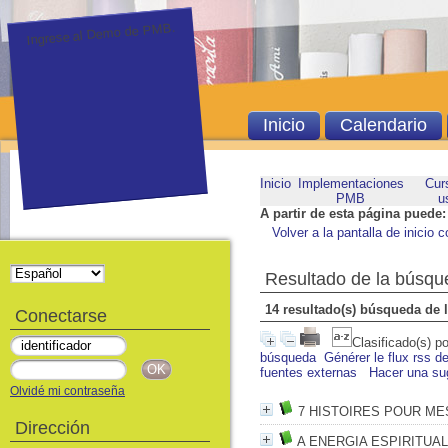
Ingrese al Demo de PMB.
Inicio
Calendario
Inicio
Implementaciones
Cur
PMB
u
A partir de esta página puede:
Volver a la pantalla de inicio c
Resultado de la búsqu
14 resultado(s) búsqueda de 
Conectarse
Clasificado(s) p
búsqueda
Générer le flux rss d
fuentes externas
Hacer una su
Olvidé mi contraseña
7 HISTOIRES POUR ME
Dirección
A ENERGIA ESPIRITUAL