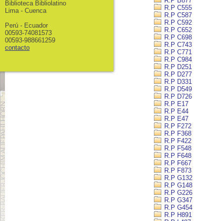
R.P B877
Biblioteca Bibliolatino
R.P C555
Lima - Cuenca
R.P C587
R.P C592
Perú - Ecuador
R.P C652
00593-74081573
R.P C698
00593-988661259
R.P C743
contacto
R.P C771
R.P C984
R.P D251
R.P D277
R.P D331
R.P D549
R.P D726
R.P E17
R.P E44
R.P E47
R.P F272
R.P F368
R.P F422
R.P F548
R.P F648
R.P F667
R.P F873
R.P G132
R.P G148
R.P G226
R.P G347
R.P G454
R.P H891