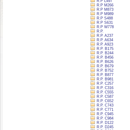
R.P L497
R.P M266
R.P M873
R.P M989
R.P S488
R.P S631
R.P W778
R.P.
R.P. A237
R.P. A634
R.P. A923
R.P. B175
R.P. B244
R.P. B456
R.P. B626
R.P. B679
R.P. B752
R.P. B877
R.P. B981
R.P. C257
R.P. C316
R.P. C555
R.P. C587
R.P. C652
R.P. C743
R.P. C771
R.P. C945
R.P. C984
R.P. D122
R.P. D245