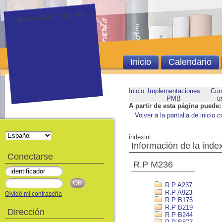
Ingrese al Demo de PMB.
Inicio
Calendario
Inicio
Implementaciones
Cur
PMB
u
A partir de esta página puede:
Volver a la pantalla de inicio c
indexint
Información de la inde
Conectarse
R.P M236
R.P A237
R.P A923
Olvidé mi contraseña
R.P B175
R.P B219
Dirección
R.P B244