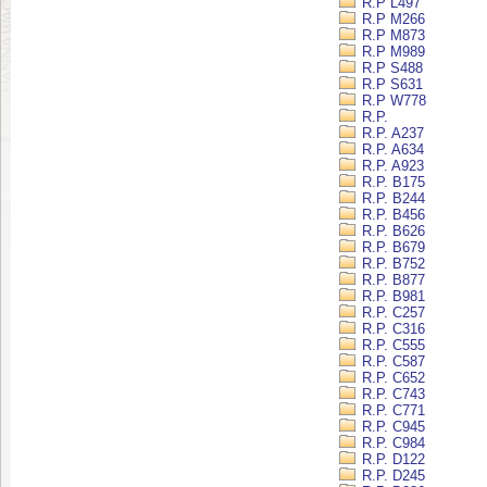
R.P L497
R.P M266
R.P M873
R.P M989
R.P S488
R.P S631
R.P W778
R.P.
R.P. A237
R.P. A634
R.P. A923
R.P. B175
R.P. B244
R.P. B456
R.P. B626
R.P. B679
R.P. B752
R.P. B877
R.P. B981
R.P. C257
R.P. C316
R.P. C555
R.P. C587
R.P. C652
R.P. C743
R.P. C771
R.P. C945
R.P. C984
R.P. D122
R.P. D245