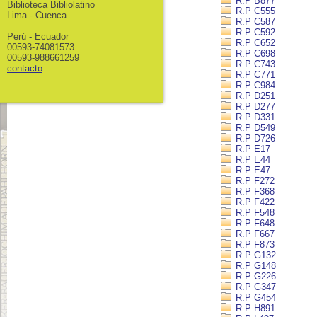
R.P B877
Biblioteca Bibliolatino
R.P C555
Lima - Cuenca
R.P C587
R.P C592
Perú - Ecuador
R.P C652
00593-74081573
R.P C698
00593-988661259
R.P C743
contacto
R.P C771
R.P C984
R.P D251
R.P D277
R.P D331
R.P D549
R.P D726
R.P E17
R.P E44
R.P E47
R.P F272
R.P F368
R.P F422
R.P F548
R.P F648
R.P F667
R.P F873
R.P G132
R.P G148
R.P G226
R.P G347
R.P G454
R.P H891