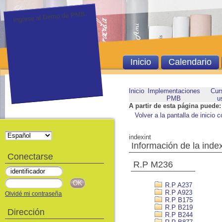
Ingrese al Demo de PMB.
Inicio
Calendario
Inicio
Implementaciones
Cur
PMB
u
A partir de esta página puede:
Volver a la pantalla de inicio c
indexint
Información de la inde
Conectarse
R.P M236
R.P A237
R.P A923
Olvidé mi contraseña
R.P B175
R.P B219
Dirección
R.P B244