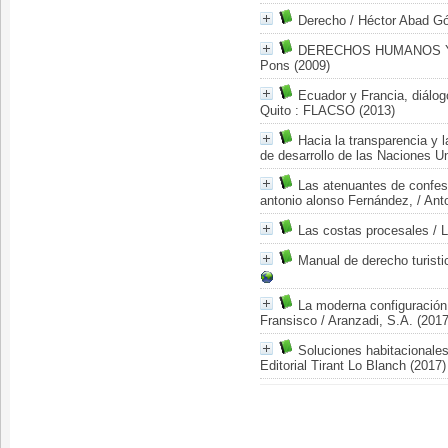
Derecho
/ Héctor Abad G
DERECHOS HUMANOS Y
Pons (2009)
Ecuador y Francia, diálogo
Quito : FLACSO (2013)
Hacia la transparencia y 
de desarrollo de las Naciones U
Las atenuantes de confesi
antonio alonso Fernández,
/ Ant
Las costas procesales
/ L
Manual de derecho turisti
La moderna configuración
Fransisco
/ Aranzadi, S.A. (2017
Soluciones habitacionales
Editorial Tirant Lo Blanch (2017)