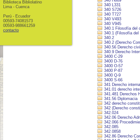
340 H669
Biblioteca Bibliolatino
340 L331
Lima - Cuenca
340 S726
340 T727
Perú - Ecuador
340 V493
00593-74081573
340 V945
00593-988661259
340.1 Filosofía del
contacto
340.1 (Filosofía del
340.2
340.2 (Derecho Co
340.56 Derecho civi
340.9 Derecho Inter
3400 C-29
3400 D-76
3400 O-57
3400 P-87
3400 Q-9
3400 S-66
341 Derecho interna
341.01 derecho inte
341.481 Derechos 
341.56 Diplomacia
342 derecho constit
342 (Derecho consti
342.024
342.06 Derecho Admi
342.066 Procedimien
342.085
342.0858
342.86 Derecho Cons