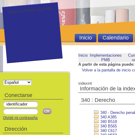
Ingrese al Demo de PMB.
Inicio
Calendario
Inicio
Implementaciones
Cur
PMB
u
A partir de esta página puede:
Volver a la pantalla de inicio c
indexint
Información de la inde
Conectarse
340 : Derecho
340 - Derecho pena
340 A385
Olvidé mi contraseña
340 B518
340 B565
Dirección
340 C617