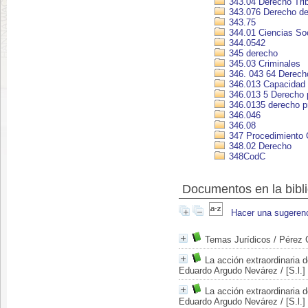
343.04 Derecho Trib
343.076 Derecho de 
343.75
344.01 Ciencias So
344.0542
345 derecho
345.03 Criminales
346. 043 64 Derecho
346.013 Capacidad y
346.013 5 Derecho 
346.0135 derecho p
346.046
346.08
347 Procedimiento C
348.02 Derecho
348CodC
Documentos en la bibli
Hacer una sugeren
Temas Jurídicos
/ Pérez G
La acción extraordinaria 
Eduardo Argudo Nevárez
/ [S.l.
La acción extraordinaria 
Eduardo Argudo Nevárez
/ [S.l.