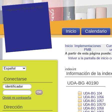
Ingrese al Demo de PMB.
Inicio
Calendario
Inicio
Implementaciones
Cur
PMB
u
A partir de esta página puede:
Volver a la pantalla de inicio c
indexint
Información de la inde
Conectarse
UDA-BG 40190
UDA-BG 104
UDA-BG 1056
Olvidé mi contraseña
UDA-BG 1057
UDA-BG 10570
Dirección
UDA-BG 1058