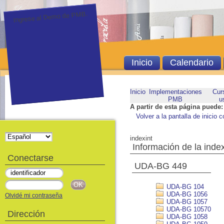
Ingrese al Demo de PMB.
Inicio
Calendario
Inicio
Implementaciones
Cur
PMB
u
A partir de esta página puede:
Volver a la pantalla de inicio c
indexint
Información de la inde
Conectarse
UDA-BG 449
UDA-BG 104
UDA-BG 1056
Olvidé mi contraseña
UDA-BG 1057
UDA-BG 10570
Dirección
UDA-BG 1058