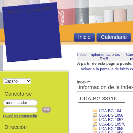
Ingrese al Demo de PMB.
Inicio
Calendario
Inicio
Implementaciones
Cur
PMB
u
A partir de esta página puede:
Volver a la pantalla de inicio c
indexint
Información de la inde
Conectarse
UDA-BG 33116
UDA-BG 104
UDA-BG 1056
Olvidé mi contraseña
UDA-BG 1057
UDA-BG 10570
Dirección
UDA-BG 1058