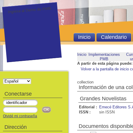
Ingrese al Demo de PMB.
Inicio
Calendario
Inicio
Implementaciones
Cur
PMB
u
A partir de esta página puede:
Volver a la pantalla de inicio c
collection
Información de una co
Conectarse
Grandes Novelistas
Editorial :
Emecé Editores S.
ISSN :
sin ISSN
Olvidé mi contraseña
Documentos disponible
Dirección