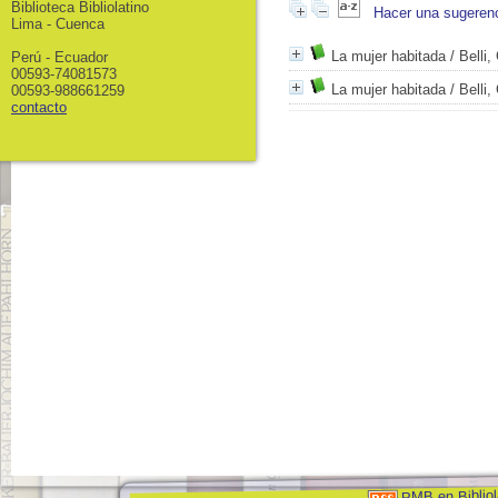
Biblioteca Bibliolatino
Hacer una sugeren
Lima - Cuenca
La mujer habitada
/ Belli
Perú - Ecuador
00593-74081573
La mujer habitada
/ Belli
00593-988661259
contacto
PMB en Bibliol