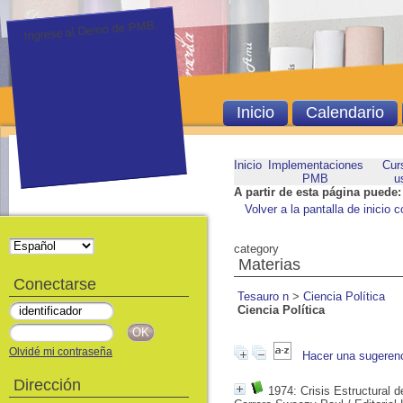
Ingrese al Demo de PMB.
Inicio
Calendario
Inicio
Implementaciones
Cur
PMB
u
A partir de esta página puede:
Volver a la pantalla de inicio c
category
Materias
Conectarse
Tesauro n
>
Ciencia Política
Ciencia Política
Olvidé mi contraseña
Hacer una sugeren
Dirección
1974: Crisis Estructural d