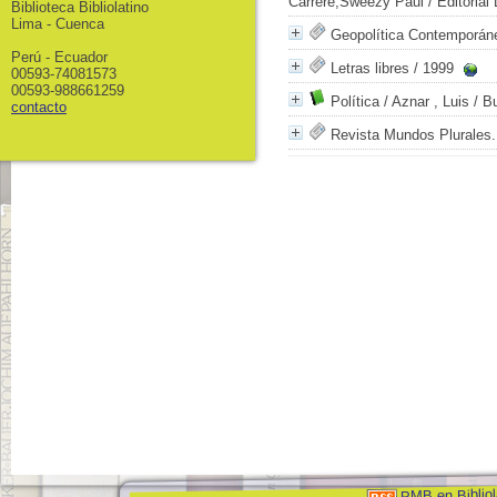
Carrere,Sweezy Paul
/ Editorial
Biblioteca Bibliolatino
Lima - Cuenca
Geopolítica Contemporán
Perú - Ecuador
Letras libres
/ 1999
00593-74081573
00593-988661259
Política
/ Aznar , Luis
/ Bu
contacto
Revista Mundos Plurales.
PMB en Bibliol