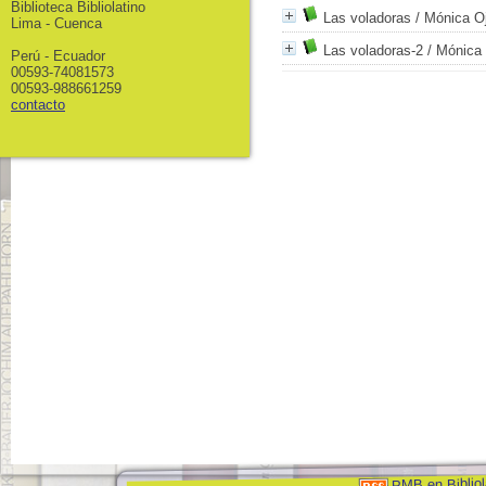
Biblioteca Bibliolatino
Las voladoras
/ Mónica O
Lima - Cuenca
Las voladoras-2
/ Mónica
Perú - Ecuador
00593-74081573
00593-988661259
contacto
PMB en Bibliol