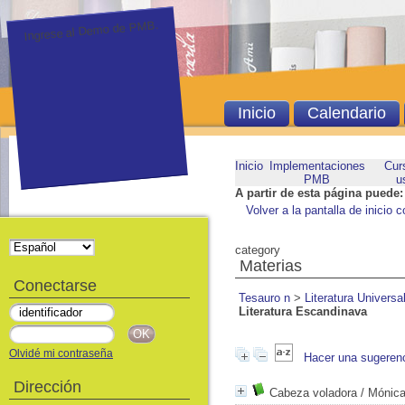
Ingrese al Demo de PMB.
Inicio
Calendario
Inicio
Implementaciones
Cur
PMB
u
A partir de esta página puede:
Volver a la pantalla de inicio c
category
Materias
Conectarse
Tesauro n
>
Literatura Universa
Literatura Escandinava
Olvidé mi contraseña
Hacer una sugeren
Dirección
Cabeza voladora
/ Mónica