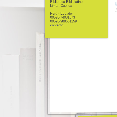
Biblioteca Bibliolatino
Lima - Cuenca
Perú - Ecuador
00593-74081573
00593-988661259
contacto