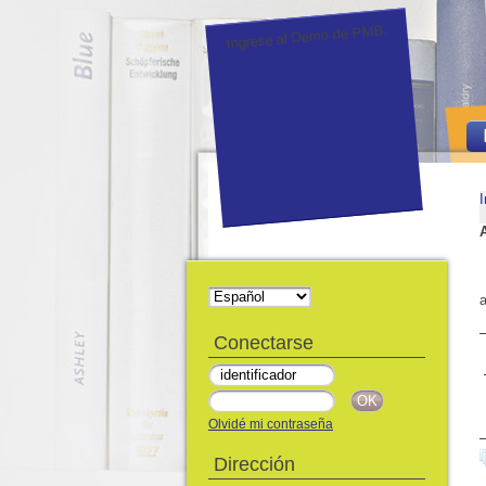
Ingrese al Demo de PMB.
I
a
Conectarse
Olvidé mi contraseña
Dirección