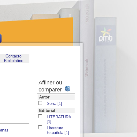
Contacto
Bibliolatino
Affiner ou
comparer
Autor
Serra
[1]
Editorial
LITERATURA
[1]
Literatura
ernas
Española
[1]