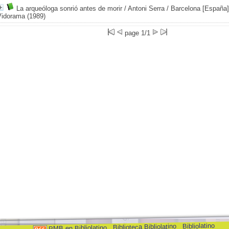
La arqueóloga sonrió antes de morir
/ Antoni Serra
/ Barcelona [España]
Vidorama (1989)
page 1/1
Bibliolatino
Biblioteca Bibliolatino
PMB en Bibliolatino