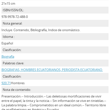
21x15 cm
ISBN/ISSN/DL:
978-9978-72-488-0
Nota general:
Incluye: Contenido, Bibliografía, Indice de onomástico.
Idioma :
Español
Clasificación:
Biografía
Palabras clave:
BIOGRAFIAS, HOMBRES ECUATORIANOS, PERIODISTA ECUATORIANO.
Clasificación:
920.71
Hombres
Nota de contenido:
Presentación.-- Introducción.-- Las deleitosas mortificaciones de vivir
entre el papel, la tinta y la noticia.-- Sin información se vive en tinieblas.--
La palabra limpia.-- Comprometidos en un ideal común.-- Territorio libre
de analfabetismo en América y Ecuador.