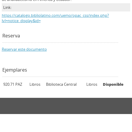
Link:
https://catalogo.bibliolatino.com/uemo/opac_css/index.php?
lvl=notice_display&id=
Reserva
Reservar este documento
Ejemplares
920.71 PAZ
Libros
Biblioteca Central
Libros
Disponible