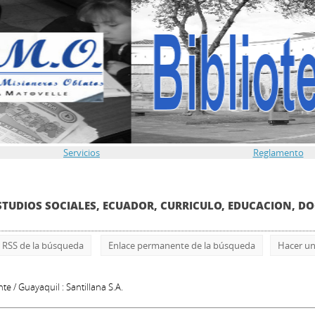
Servicios
Reglamento
e 'ESTUDIOS SOCIALES, ECUADOR, CURRICULO, EDUCACION, D
 RSS de la búsqueda
Enlace permanente de la búsqueda
Hacer un
nte
/ Guayaquil : Santillana S.A.