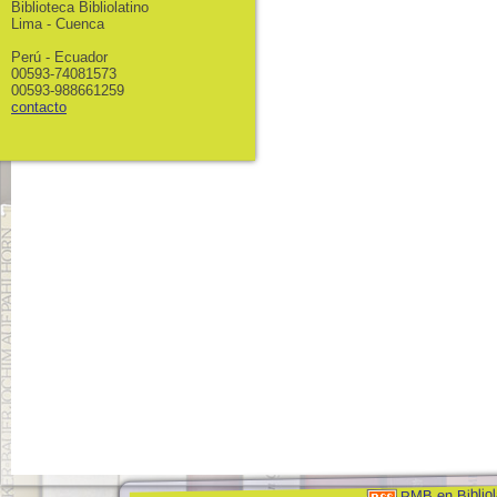
Biblioteca Bibliolatino
Lima - Cuenca
Perú - Ecuador
00593-74081573
00593-988661259
contacto
PMB en Bibliol