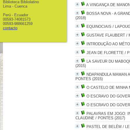
Biblioteca Bibliolatino
A VINGANÇA DE MANO
Lima - Cuenca
BOSSA NOVA - A GRAN
Perú - Ecuador
(2018)
00593-74081573
00593-988661259
EQUINOCIAIS
/ LAPOUGE
contacto
GUSTAVE FLAUBERT
/ 
INTRODUÇÃO AO MÉT
JEAN DE FLORETTE
/ P
LA SAVEUR DU MABOQU
(2015)
NDAPANDULA MAMAN AF
PONTES (2015)
O CASTELO DE MINHA
O ESCRAVO DO GOVE
O ESCRAVO DO GOVE
PALAVRAS EM JOGO: 
CLAUDINE
/ PONTES (2017)
PASTEL DE BELÉM
/ LE