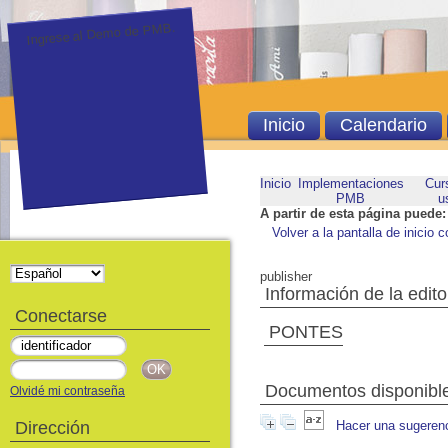
Ingrese al Demo de PMB.
Inicio
Calendario
Inicio
Implementaciones
Cur
PMB
u
A partir de esta página puede:
Volver a la pantalla de inicio c
publisher
Información de la edito
Conectarse
PONTES
Documentos disponibles
Olvidé mi contraseña
Dirección
Hacer una sugeren