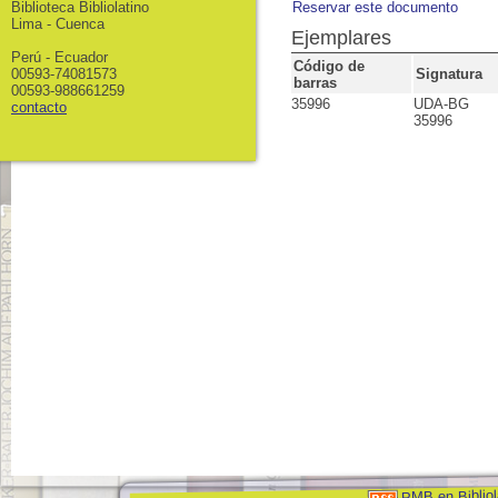
Biblioteca Bibliolatino
Reservar este documento
Lima - Cuenca
Ejemplares
Perú - Ecuador
Código de
00593-74081573
Signatura
barras
00593-988661259
35996
UDA-BG
contacto
35996
PMB en Bibliol