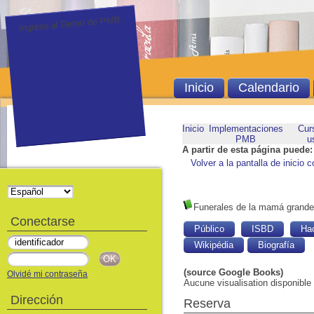
Ingrese al Demo de PMB.
Inicio
Calendario
Inicio
Implementaciones
Cur
PMB
u
A partir de esta página puede:
Volver a la pantalla de inicio c
Funerales de la mamá grande
Conectarse
Público
ISBD
Ha
Wikipédia
Biografía
(source Google Books)
Olvidé mi contraseña
Aucune visualisation disponible
Dirección
Reserva