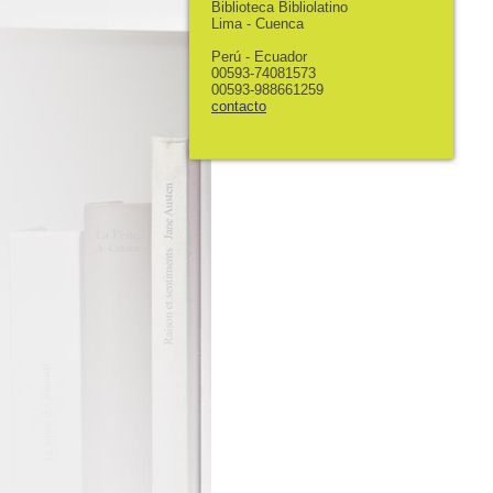
Biblioteca Bibliolatino
Lima - Cuenca
Perú - Ecuador
00593-74081573
00593-988661259
contacto