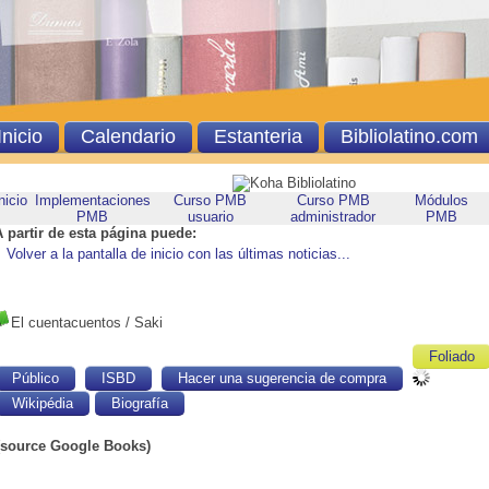
Inicio
Calendario
Estanteria
Bibliolatino.com
nicio
Implementaciones
Curso PMB
Curso PMB
Módulos
PMB
usuario
administrador
PMB
A partir de esta página puede:
Volver a la pantalla de inicio con las últimas noticias...
El cuentacuentos
/ Saki
Foliado
Público
ISBD
Hacer una sugerencia de compra
Wikipédia
Biografía
(source Google Books)