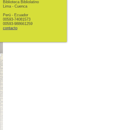
Biblioteca Bibliolatino
Lima - Cuenca
Perú - Ecuador
00593-74081573
00593-988661259
contacto