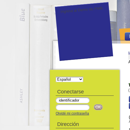
Ingrese al Demo de PMB.
I
(
Conectarse
Olvidé mi contraseña
Dirección