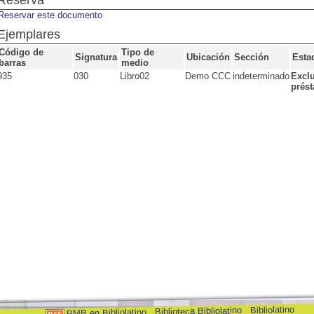
Reserva
Reservar este documento
Ejemplares
Código de
Tipo de
Signatura
Ubicación
Sección
Esta
barras
medio
935
030
Libro02
Demo CCC
indeterminado
Excl
prés
Bibliolatino
Biblioteca Bibliolatino
PMB en Bibliolatino