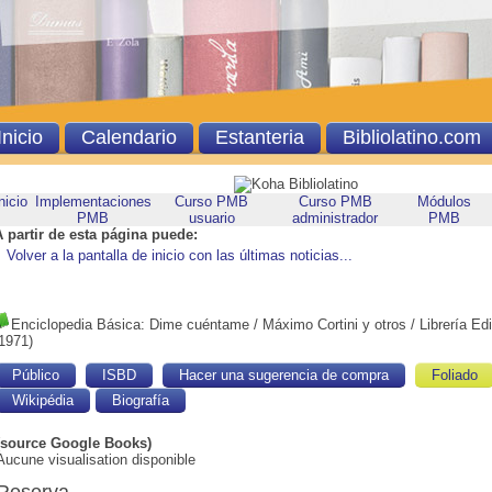
Inicio
Calendario
Estanteria
Bibliolatino.com
nicio
Implementaciones
Curso PMB
Curso PMB
Módulos
PMB
usuario
administrador
PMB
A partir de esta página puede:
Volver a la pantalla de inicio con las últimas noticias...
Enciclopedia Básica: Dime cuéntame
/ Máximo Cortini y otros
/ Librería Edi
1971)
Público
ISBD
Hacer una sugerencia de compra
Foliado
Wikipédia
Biografía
(source Google Books)
Aucune visualisation disponible