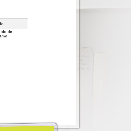
do
uido de
tamo