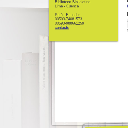
Biblioteca Bibliolatino
Lima - Cuenca
Perú - Ecuador
00593-74081573
00593-988661259
contacto