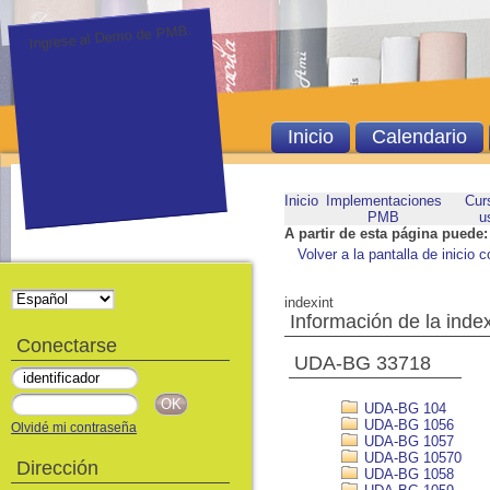
Ingrese al Demo de PMB.
Inicio
Calendario
Inicio
Implementaciones
Cur
PMB
u
A partir de esta página puede:
Volver a la pantalla de inicio c
indexint
Información de la inde
Conectarse
UDA-BG 33718
UDA-BG 104
UDA-BG 1056
Olvidé mi contraseña
UDA-BG 1057
UDA-BG 10570
Dirección
UDA-BG 1058