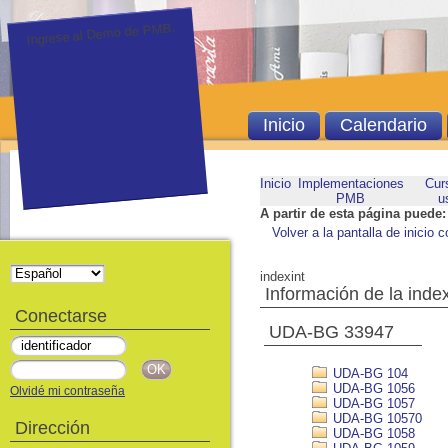
Ingrese al Demo de PMB.
Inicio
Calendario
Inicio
Implementaciones
Cur
PMB
u
A partir de esta página puede:
Volver a la pantalla de inicio c
indexint
Información de la inde
Conectarse
UDA-BG 33947
UDA-BG 104
UDA-BG 1056
Olvidé mi contraseña
UDA-BG 1057
UDA-BG 10570
Dirección
UDA-BG 1058