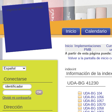
Ingrese al Demo de PMB.
Inicio
Calendario
Inicio
Implementaciones
Cur
PMB
u
A partir de esta página puede:
Volver a la pantalla de inicio c
indexint
Información de la inde
Conectarse
UDA-BG 41230
UDA-BG 104
UDA-BG 1056
Olvidé mi contraseña
UDA-BG 1057
UDA-BG 10570
Dirección
UDA-BG 1058