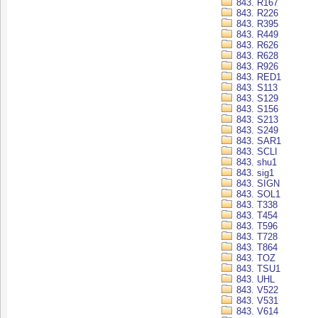
843. R167
843. R226
843. R395
843. R449
843. R626
843. R628
843. R926
843. RED1
843. S113
843. S129
843. S156
843. S213
843. S249
843. SAR1
843. SCLI
843. shu1
843. sig1
843. SIGN
843. SOL1
843. T338
843. T454
843. T596
843. T728
843. T864
843. TOZ
843. TSU1
843. UHL
843. V522
843. V531
843. V614