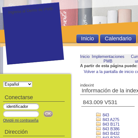
Ingrese al Demo de PMB.
Inicio
Calendario
Inicio
Implementaciones
Cur
PMB
u
A partir de esta página puede:
Volver a la pantalla de inicio c
indexint
Información de la inde
Conectarse
843.009 V531
843
843 A275
Olvidé mi contraseña
843 B171
843 B386
Dirección
843 B432