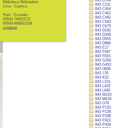
843 B769
Biblioteca Bibliolatino
843 C211
Lima - Cuenca
843 C454
843 C462
Perú - Ecuador
843 C492
00593-74081573
843 C583
00593-988661259
843 C678
contacto
843 D192
843 D349
843 D555
843 D886
843 E17
843 F587
843 F815
843 G266
843 G453
843 H895
843 J76
843 K52
843 L315
843 L433
843 L645
843 M224
843 M618
843 O76
843 P132
843 P139
843 P298
843 P422
843 P434