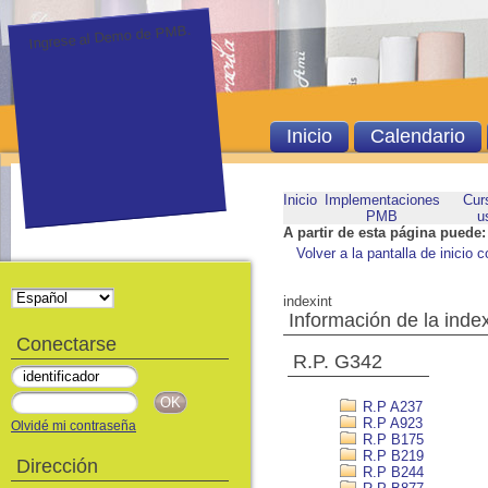
Ingrese al Demo de PMB.
Inicio
Calendario
Inicio
Implementaciones
Cur
PMB
u
A partir de esta página puede:
Volver a la pantalla de inicio c
indexint
Información de la inde
Conectarse
R.P. G342
R.P A237
R.P A923
Olvidé mi contraseña
R.P B175
R.P B219
Dirección
R.P B244