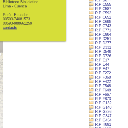
R.P B877
Biblioteca Bibliolatino
R.P C555
Lima - Cuenca
R.P C587
R.P C592
Perú - Ecuador
R.P C652
00593-74081573
R.P C698
00593-988661259
R.P C743
contacto
R.P C771
R.P C984
R.P D251
R.P D277
R.P D331
R.P D549
R.P D726
R.P E17
R.P E44
R.P E47
R.P F272
R.P F368
R.P F422
R.P F548
R.P F648
R.P F667
R.P F873
R.P G132
R.P G148
R.P G226
R.P G347
R.P G454
R.P H891