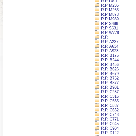
R.P L497
R.P M236
R.P M266
R.P M873
R.P M989
R.P S488
R.P S631
R.P W778
R.P.
R.P. A237
R.P. A634
R.P. A923
R.P. B175
R.P. B244
R.P. B456
R.P. B626
R.P. B679
R.P. B752
R.P. B877
R.P. B981
R.P. C257
R.P. C316
R.P. C555
R.P. C587
R.P. C652
R.P. C743
R.P. C771
R.P. C945
R.P. C984
R.P. D122