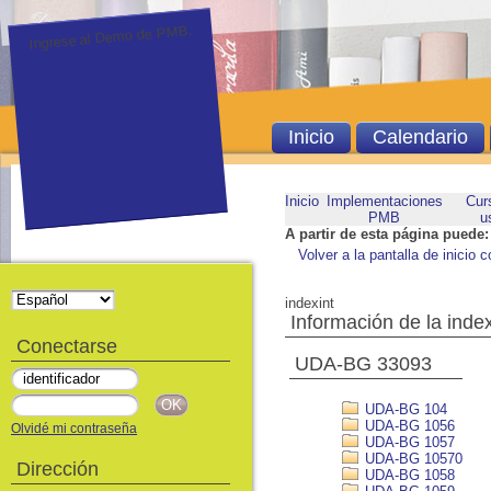
Ingrese al Demo de PMB.
Inicio
Calendario
Inicio
Implementaciones
Cur
PMB
u
A partir de esta página puede:
Volver a la pantalla de inicio c
indexint
Información de la inde
Conectarse
UDA-BG 33093
UDA-BG 104
UDA-BG 1056
Olvidé mi contraseña
UDA-BG 1057
UDA-BG 10570
Dirección
UDA-BG 1058