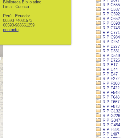
R.P B877
Biblioteca Bibliolatino
R.P C555
Lima - Cuenca
R.P C587
R.P C592
Perú - Ecuador
R.P C652
00593-74081573
R.P C698
00593-988661259
R.P C743
contacto
R.P C771
R.P C984
R.P D251
R.P D277
R.P D331
R.P D549
R.P D726
R.P E17
R.P E44
R.P E47
R.P F272
R.P F368
R.P F422
R.P F548
R.P F648
R.P F667
R.P F873
R.P G132
R.P G226
R.P G347
R.P G454
R.P H891
R.P L497