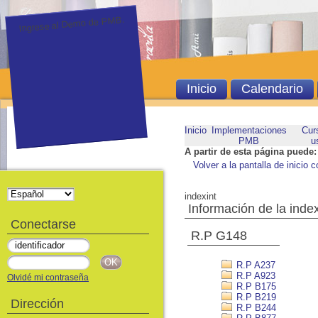
Ingrese al Demo de PMB.
Inicio
Calendario
Inicio
Implementaciones
Cur
PMB
u
A partir de esta página puede:
Volver a la pantalla de inicio c
indexint
Información de la inde
Conectarse
R.P G148
R.P A237
R.P A923
Olvidé mi contraseña
R.P B175
R.P B219
Dirección
R.P B244