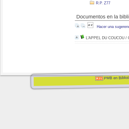
R.P. Z77
Documentos en la bibli
Hacer una sugeren
L'APPEL DU COUCOU
/ 
PMB en Bibliol