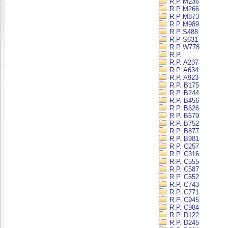
R.P M236
R.P M266
R.P M873
R.P M989
R.P S488
R.P S631
R.P W778
R.P.
R.P. A237
R.P. A634
R.P. A923
R.P. B175
R.P. B244
R.P. B456
R.P. B626
R.P. B679
R.P. B752
R.P. B877
R.P. B981
R.P. C257
R.P. C316
R.P. C555
R.P. C587
R.P. C652
R.P. C743
R.P. C771
R.P. C945
R.P. C984
R.P. D122
R.P. D245