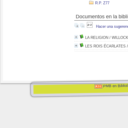
R.P. Z77
Documentos en la bibli
Hacer una sugeren
LA RELIGION
/ WILLOCK
LES ROIS ÉCARLATES
/
PMB en Bibliol