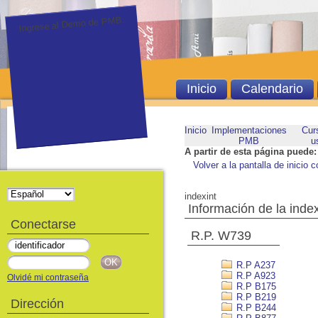
Ingrese al Demo de PMB.
Inicio
Calendario
Inicio
Implementaciones
Cur
PMB
u
A partir de esta página puede:
Volver a la pantalla de inicio c
indexint
Información de la inde
Conectarse
R.P. W739
R.P A237
R.P A923
Olvidé mi contraseña
R.P B175
R.P B219
Dirección
R.P B244