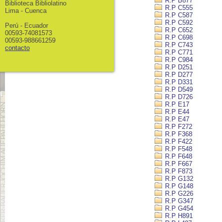
R.P B877
Biblioteca Bibliolatino
R.P C555
Lima - Cuenca
R.P C587
R.P C592
Perú - Ecuador
R.P C652
00593-74081573
R.P C698
00593-988661259
R.P C743
contacto
R.P C771
R.P C984
R.P D251
R.P D277
R.P D331
R.P D549
R.P D726
R.P E17
R.P E44
R.P E47
R.P F272
R.P F368
R.P F422
R.P F548
R.P F648
R.P F667
R.P F873
R.P G132
R.P G148
R.P G226
R.P G347
R.P G454
R.P H891