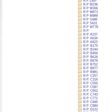
R.P L497
R.P M236
R.P M266
R.P M873
R.P M989
R.P S488
R.P S631
R.P W778
R.P.
R.P. A237
R.P. A634
R.P. A923
R.P. B175
R.P. B244
R.P. B456
R.P. B626
R.P. B679
R.P. B752
R.P. B877
R.P. B981
R.P. C257
R.P. C316
R.P. C555
R.P. C587
R.P. C652
R.P. C743
R.P. C771
R.P. C945
R.P. C984
R.P. D122