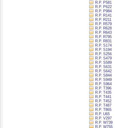
R.P. P581
R.P. P622
R.P. P984
R.P. R141
R.P. R211
R.P. R579
R.P. R628
R.P. R643
R.P. R795
R.P. R831
R.P. S174
R.P. S194
R.P. S256
R.P. S479
R.P. S589
R.P. S631
R.P. S642
R.P. S844
R.P. S949
R.P. S964
R.P. T396
R.P. T435
R.P. T441
R.P. T452
R.P. T487
R.P. T865
R.P. U65
R.P. V297
R.P. W739
R.P. W755