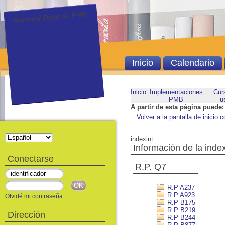
Ingrese al Demo de PMB.
Inicio
Calendario
Inicio
Implementaciones
Cur
PMB
u
A partir de esta página puede:
Volver a la pantalla de inicio c
indexint
Información de la inde
Conectarse
R.P. Q7
R.P A237
R.P A923
Olvidé mi contraseña
R.P B175
R.P B219
Dirección
R.P B244