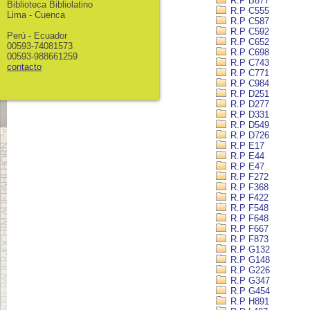
R.P B877
Biblioteca Bibliolatino
R.P C555
Lima - Cuenca
R.P C587
R.P C592
Perú - Ecuador
R.P C652
00593-74081573
R.P C698
00593-988661259
R.P C743
contacto
R.P C771
R.P C984
R.P D251
R.P D277
R.P D331
R.P D549
R.P D726
R.P E17
R.P E44
R.P E47
R.P F272
R.P F368
R.P F422
R.P F548
R.P F648
R.P F667
R.P F873
R.P G132
R.P G148
R.P G226
R.P G347
R.P G454
R.P H891