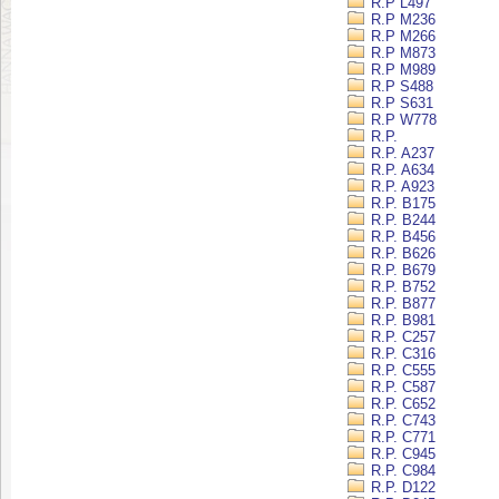
R.P L497
R.P M236
R.P M266
R.P M873
R.P M989
R.P S488
R.P S631
R.P W778
R.P.
R.P. A237
R.P. A634
R.P. A923
R.P. B175
R.P. B244
R.P. B456
R.P. B626
R.P. B679
R.P. B752
R.P. B877
R.P. B981
R.P. C257
R.P. C316
R.P. C555
R.P. C587
R.P. C652
R.P. C743
R.P. C771
R.P. C945
R.P. C984
R.P. D122