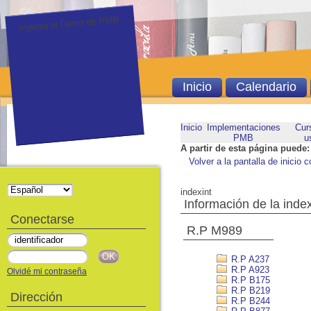
Ingrese al Demo de PMB.
Inicio
Calendario
Inicio
Implementaciones
Cur
PMB
u
A partir de esta página puede:
Volver a la pantalla de inicio c
indexint
Información de la inde
Conectarse
R.P M989
R.P A237
R.P A923
Olvidé mi contraseña
R.P B175
R.P B219
Dirección
R.P B244