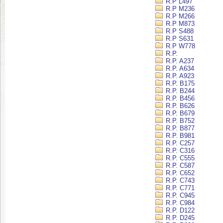
R.P L497
R.P M236
R.P M266
R.P M873
R.P S488
R.P S631
R.P W778
R.P.
R.P. A237
R.P. A634
R.P. A923
R.P. B175
R.P. B244
R.P. B456
R.P. B626
R.P. B679
R.P. B752
R.P. B877
R.P. B981
R.P. C257
R.P. C316
R.P. C555
R.P. C587
R.P. C652
R.P. C743
R.P. C771
R.P. C945
R.P. C984
R.P. D122
R.P. D245