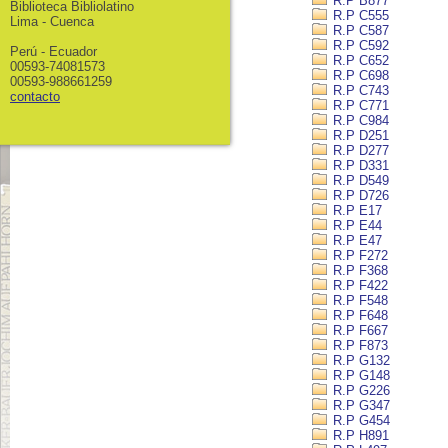
R.P B877
Biblioteca Bibliolatino
R.P C555
Lima - Cuenca
R.P C587
R.P C592
Perú - Ecuador
R.P C652
00593-74081573
R.P C698
00593-988661259
R.P C743
contacto
R.P C771
R.P C984
R.P D251
R.P D277
R.P D331
R.P D549
R.P D726
R.P E17
R.P E44
R.P E47
R.P F272
R.P F368
R.P F422
R.P F548
R.P F648
R.P F667
R.P F873
R.P G132
R.P G148
R.P G226
R.P G347
R.P G454
R.P H891