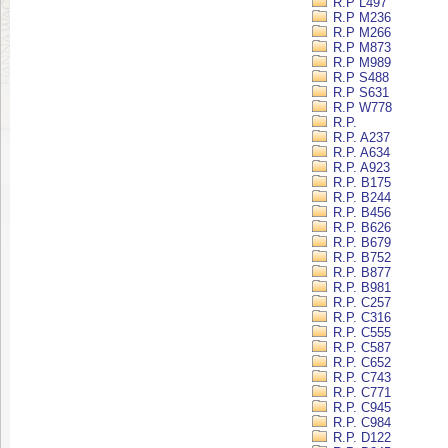
R.P L497
R.P M236
R.P M266
R.P M873
R.P M989
R.P S488
R.P S631
R.P W778
R.P.
R.P. A237
R.P. A634
R.P. A923
R.P. B175
R.P. B244
R.P. B456
R.P. B626
R.P. B679
R.P. B752
R.P. B877
R.P. B981
R.P. C257
R.P. C316
R.P. C555
R.P. C587
R.P. C652
R.P. C743
R.P. C771
R.P. C945
R.P. C984
R.P. D122