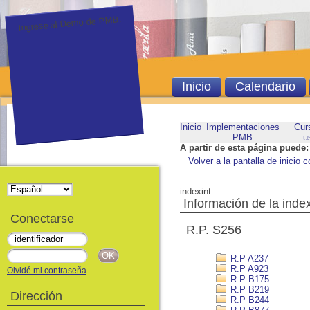
Ingrese al Demo de PMB.
Inicio
Calendario
Inicio
Implementaciones
Cur
PMB
u
A partir de esta página puede:
Volver a la pantalla de inicio c
indexint
Información de la inde
Conectarse
R.P. S256
R.P A237
R.P A923
Olvidé mi contraseña
R.P B175
R.P B219
Dirección
R.P B244