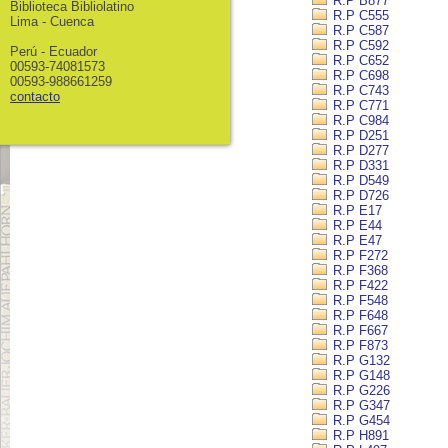
R.P B877
Biblioteca Bibliolatino
R.P C555
Lima - Cuenca
R.P C587
R.P C592
Perú - Ecuador
R.P C652
00593-74081573
R.P C698
00593-988661259
R.P C743
contacto
R.P C771
R.P C984
R.P D251
R.P D277
R.P D331
R.P D549
R.P D726
R.P E17
R.P E44
R.P E47
R.P F272
R.P F368
R.P F422
R.P F548
R.P F648
R.P F667
R.P F873
R.P G132
R.P G148
R.P G226
R.P G347
R.P G454
R.P H891