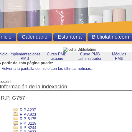
Inicio
Calendario
Estanteria
Bibliolatino.com
nicio
Implementaciones
Curso PMB
Curso PMB
Módulos
PMB
usuario
administrador
PMB
A partir de esta página puede:
Volver a la pantalla de inicio con las últimas noticias...
ndexint
Información de la indexación
R.P. G757
R.P A237
R.P A923
R.P B175
R.P B219
R.P B244