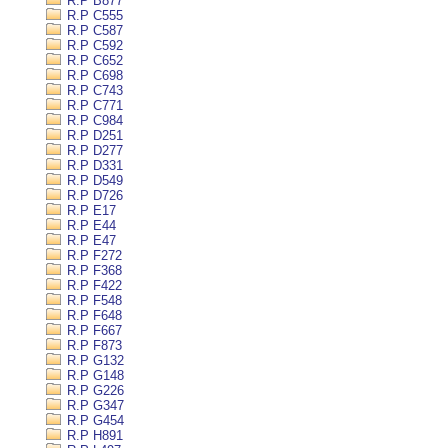
R.P B877
R.P C555
R.P C587
R.P C592
R.P C652
R.P C698
R.P C743
R.P C771
R.P C984
R.P D251
R.P D277
R.P D331
R.P D549
R.P D726
R.P E17
R.P E44
R.P E47
R.P F272
R.P F368
R.P F422
R.P F548
R.P F648
R.P F667
R.P F873
R.P G132
R.P G148
R.P G226
R.P G347
R.P G454
R.P H891