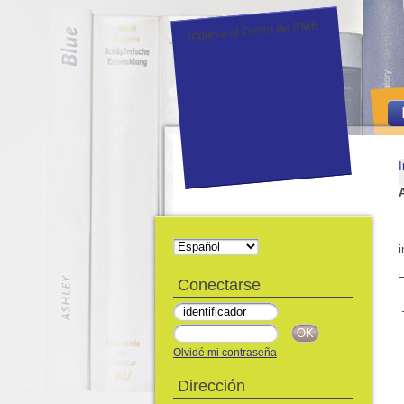
Ingrese al Demo de PMB.
I
i
Conectarse
Olvidé mi contraseña
Dirección