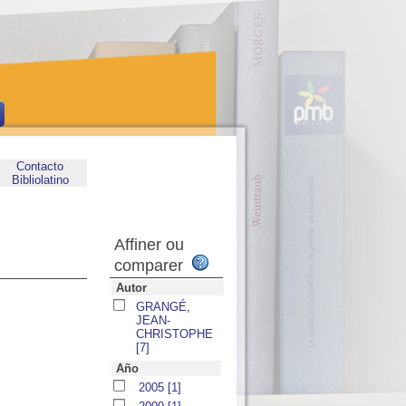
Contacto
Bibliolatino
Affiner ou
comparer
Autor
GRANGÉ,
JEAN-
CHRISTOPHE
[7]
Año
2005
[1]