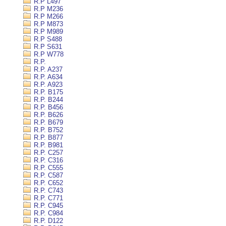
R.P L497
R.P M236
R.P M266
R.P M873
R.P M989
R.P S488
R.P S631
R.P W778
R.P.
R.P. A237
R.P. A634
R.P. A923
R.P. B175
R.P. B244
R.P. B456
R.P. B626
R.P. B679
R.P. B752
R.P. B877
R.P. B981
R.P. C257
R.P. C316
R.P. C555
R.P. C587
R.P. C652
R.P. C743
R.P. C771
R.P. C945
R.P. C984
R.P. D122