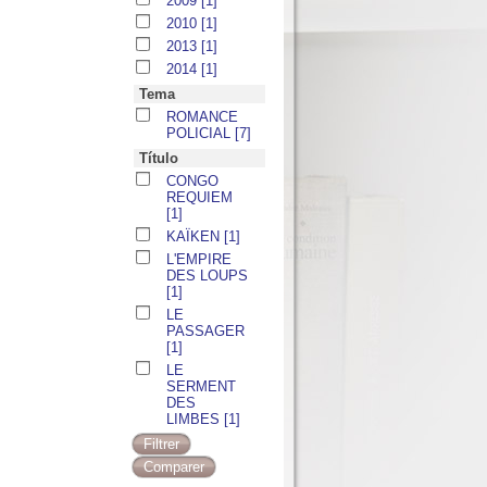
2009
[1]
2010
[1]
2013
[1]
2014
[1]
Tema
ROMANCE
POLICIAL
[7]
Título
CONGO
REQUIEM
[1]
KAÏKEN
[1]
L'EMPIRE
DES LOUPS
[1]
LE
PASSAGER
[1]
LE
SERMENT
DES
LIMBES
[1]