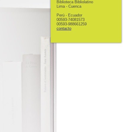
Biblioteca Bibliolatino
Lima - Cuenca
Perú - Ecuador
00593-74081573
00593-988661259
contacto