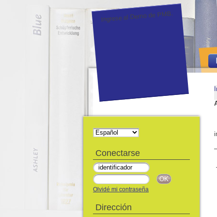
Ingrese al Demo de PMB.
I
i
Conectarse
Olvidé mi contraseña
Dirección