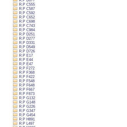
R.P B877
R.P C555
R.P C587
R.P C592
R.P C652
R.P C698
R.P C743
R.P C984
R.P D251
R.P D277
R.P D331
R.P D549
R.P D726
R.P E17
R.P E44
R.P E47
R.P F272
R.P F368
R.P F422
R.P F548
R.P F648
R.P F667
R.P F873
R.P G132
R.P G148
R.P G226
R.P G347
R.P G454
R.P H891
R.P L497