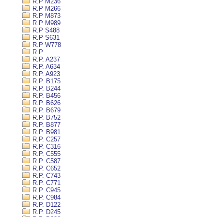
R.P M236
R.P M266
R.P M873
R.P M989
R.P S488
R.P S631
R.P W778
R.P.
R.P. A237
R.P. A634
R.P. A923
R.P. B175
R.P. B244
R.P. B456
R.P. B626
R.P. B679
R.P. B752
R.P. B877
R.P. B981
R.P. C257
R.P. C316
R.P. C555
R.P. C587
R.P. C652
R.P. C743
R.P. C771
R.P. C945
R.P. C984
R.P. D122
R.P. D245