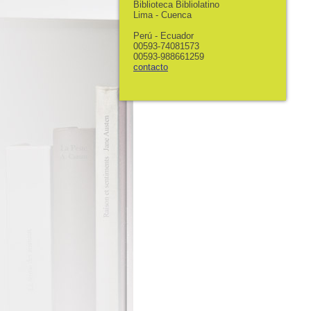
Biblioteca Bibliolatino
Lima - Cuenca
Perú - Ecuador
00593-74081573
00593-988661259
contacto