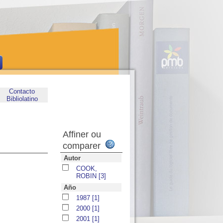
Contacto
Bibliolatino
Affiner ou
comparer
Autor
COOK,
ROBIN
[3]
Año
1987
[1]
2000
[1]
2001
[1]