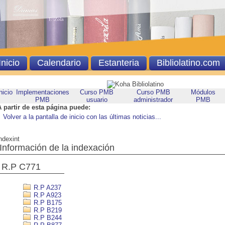
Inicio
Calendario
Estanteria
Bibliolatino.com
nicio
Implementaciones
Curso PMB
Curso PMB
Módulos
PMB
usuario
administrador
PMB
A partir de esta página puede:
Volver a la pantalla de inicio con las últimas noticias...
ndexint
Información de la indexación
R.P C771
R.P A237
R.P A923
R.P B175
R.P B219
R.P B244