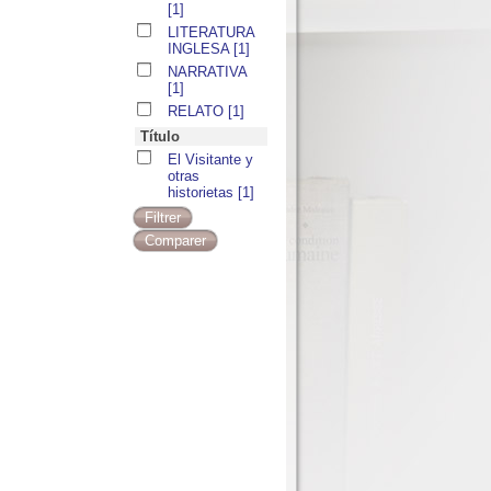
[1]
LITERATURA
INGLESA
[1]
NARRATIVA
[1]
RELATO
[1]
Título
El Visitante y
otras
historietas
[1]