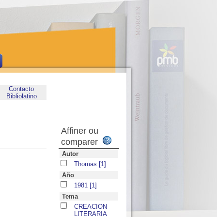
Contacto
Bibliolatino
Affiner ou
comparer
Autor
Thomas
[1]
Año
1981
[1]
Tema
CREACION
LITERARIA