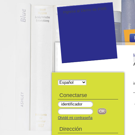
Ingrese al Demo de PMB.
I
i
Conectarse
Olvidé mi contraseña
Dirección