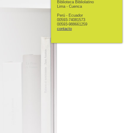
Biblioteca Bibliolatino
Lima - Cuenca
Perú - Ecuador
00593-74081573
00593-988661259
contacto