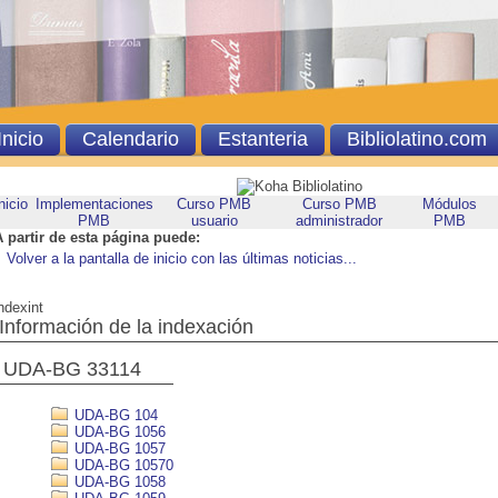
Inicio
Calendario
Estanteria
Bibliolatino.com
nicio
Implementaciones
Curso PMB
Curso PMB
Módulos
PMB
usuario
administrador
PMB
A partir de esta página puede:
Volver a la pantalla de inicio con las últimas noticias...
ndexint
Información de la indexación
UDA-BG 33114
UDA-BG 104
UDA-BG 1056
UDA-BG 1057
UDA-BG 10570
UDA-BG 1058