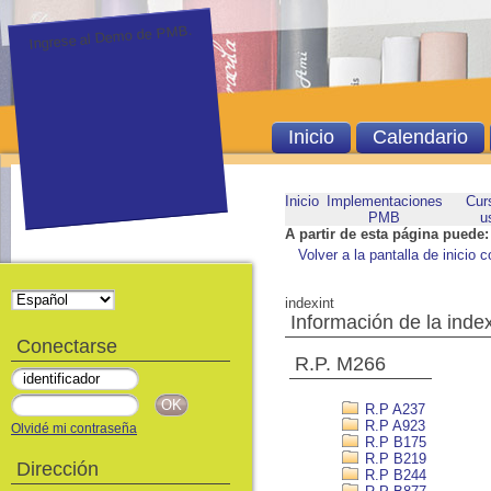
Ingrese al Demo de PMB.
Inicio
Calendario
Inicio
Implementaciones
Cur
PMB
u
A partir de esta página puede:
Volver a la pantalla de inicio c
indexint
Información de la inde
Conectarse
R.P. M266
R.P A237
R.P A923
Olvidé mi contraseña
R.P B175
R.P B219
Dirección
R.P B244