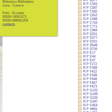
R.P B877
Biblioteca Bibliolatino
R.P C555
Lima - Cuenca
R.P C587
R.P C592
Perú - Ecuador
R.P C652
00593-74081573
R.P C698
00593-988661259
R.P C743
contacto
R.P C771
R.P C984
R.P D251
R.P D277
R.P D331
R.P D549
R.P D726
R.P E17
R.P E44
R.P E47
R.P F272
R.P F368
R.P F422
R.P F548
R.P F648
R.P F667
R.P F873
R.P G132
R.P G148
R.P G226
R.P G347
R.P G454
R.P H891