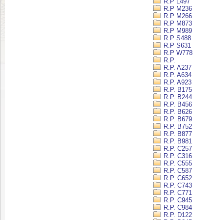
R.P L497
R.P M236
R.P M266
R.P M873
R.P M989
R.P S488
R.P S631
R.P W778
R.P.
R.P. A237
R.P. A634
R.P. A923
R.P. B175
R.P. B244
R.P. B456
R.P. B626
R.P. B679
R.P. B752
R.P. B877
R.P. B981
R.P. C257
R.P. C316
R.P. C555
R.P. C587
R.P. C652
R.P. C743
R.P. C771
R.P. C945
R.P. C984
R.P. D122