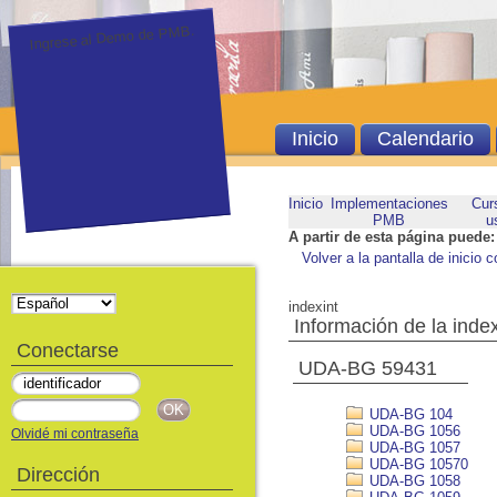
Ingrese al Demo de PMB.
Inicio
Calendario
Inicio
Implementaciones
Cur
PMB
u
A partir de esta página puede:
Volver a la pantalla de inicio c
indexint
Información de la inde
Conectarse
UDA-BG 59431
UDA-BG 104
UDA-BG 1056
Olvidé mi contraseña
UDA-BG 1057
UDA-BG 10570
Dirección
UDA-BG 1058