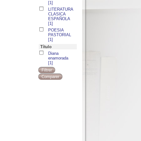
[1]
LITERATURA
CLASICA
ESPAÑOLA
[1]
POESIA
PASTORIAL
[1]
Título
Diana
enamorada
[1]