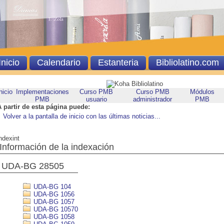
Inicio
Calendario
Estanteria
Bibliolatino.com
nicio
Implementaciones
Curso PMB
Curso PMB
Módulos
PMB
usuario
administrador
PMB
A partir de esta página puede:
Volver a la pantalla de inicio con las últimas noticias...
ndexint
Información de la indexación
UDA-BG 28505
UDA-BG 104
UDA-BG 1056
UDA-BG 1057
UDA-BG 10570
UDA-BG 1058