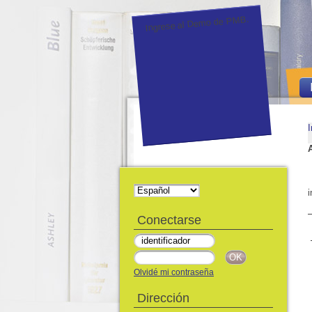
Ingrese al Demo de PMB.
I
i
Conectarse
Olvidé mi contraseña
Dirección