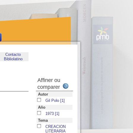
Contacto
Bibliolatino
Affiner ou
comparer
Autor
Gil Polo
[1]
Año
1973
[1]
Tema
CREACION
LITERARIA