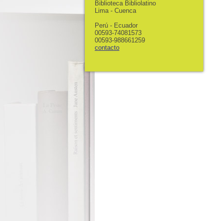
Biblioteca Bibliolatino
Lima - Cuenca
Perú - Ecuador
00593-74081573
00593-988661259
contacto