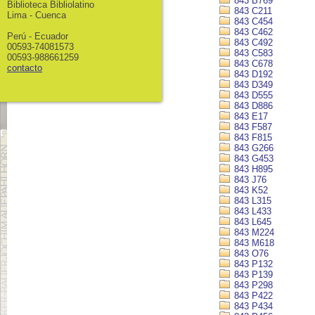
843 B769
Biblioteca Bibliolatino
843 C211
Lima - Cuenca
843 C454
843 C462
Perú - Ecuador
843 C492
00593-74081573
843 C583
00593-988661259
843 C678
contacto
843 D192
843 D349
843 D555
843 D886
843 E17
843 F587
843 F815
843 G266
843 G453
843 H895
843 J76
843 K52
843 L315
843 L433
843 L645
843 M224
843 M618
843 O76
843 P132
843 P139
843 P298
843 P422
843 P434