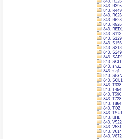
843. R226
843. R395
843. R449
843. R626
843. R628
843. R926
843. RED1
843. S113
843. S129
843. S156
843. S213
843. S249
843. SAR1
843. SCLI
843. shu1
843. sig1
843. SIGN
843. SOL1
843. T338
843. T454
843. T596
843. T728
843. T864
843. TOZ
843. TSU1
843. UHL
843. V522
843. V531
843. V614
843. V872