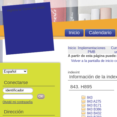
Ingrese al Demo de PMB.
Inicio
Calendario
Inicio
Implementaciones
Cur
PMB
u
A partir de esta página puede:
Volver a la pantalla de inicio c
indexint
Información de la inde
Conectarse
843. H895
843
843 A275
Olvidé mi contraseña
843 B171
843 B386
Dirección
843 B432