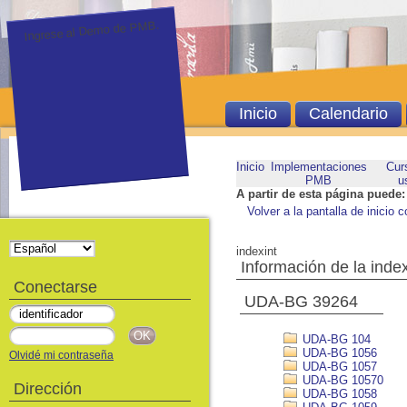
Ingrese al Demo de PMB.
Inicio
Calendario
Inicio
Implementaciones
Cur
PMB
u
A partir de esta página puede:
Volver a la pantalla de inicio c
indexint
Información de la inde
Conectarse
UDA-BG 39264
UDA-BG 104
UDA-BG 1056
Olvidé mi contraseña
UDA-BG 1057
UDA-BG 10570
Dirección
UDA-BG 1058