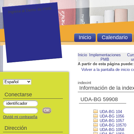
Ingrese al Demo de PMB.
Inicio
Calendario
Inicio
Implementaciones
Cur
PMB
u
A partir de esta página puede:
Volver a la pantalla de inicio c
indexint
Información de la inde
Conectarse
UDA-BG 59908
UDA-BG 104
UDA-BG 1056
Olvidé mi contraseña
UDA-BG 1057
UDA-BG 10570
Dirección
UDA-BG 1058