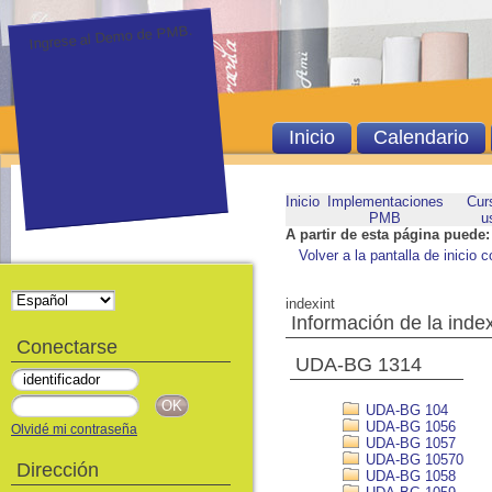
Ingrese al Demo de PMB.
Inicio
Calendario
Inicio
Implementaciones
Cur
PMB
u
A partir de esta página puede:
Volver a la pantalla de inicio c
indexint
Información de la inde
Conectarse
UDA-BG 1314
UDA-BG 104
UDA-BG 1056
Olvidé mi contraseña
UDA-BG 1057
UDA-BG 10570
Dirección
UDA-BG 1058