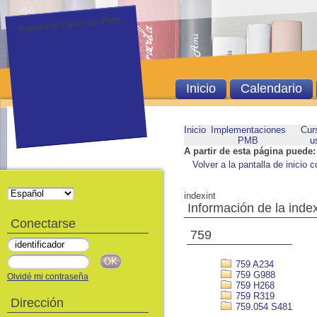
Ingrese al Demo de PMB.
Inicio
Calendario
Inicio
Implementaciones
Cur
PMB
u
A partir de esta página puede:
Volver a la pantalla de inicio c
indexint
Información de la inde
Conectarse
759
759 A234
759 G988
Olvidé mi contraseña
759 H268
759 R319
Dirección
759.054 S481