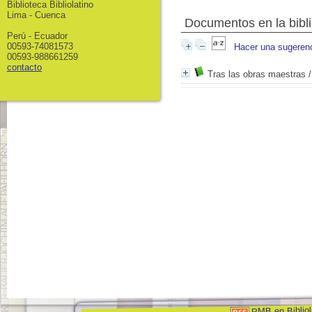
Biblioteca Bibliolatino
Lima - Cuenca
Documentos en la bibli
Perú - Ecuador
00593-74081573
Hacer una sugeren
00593-988661259
contacto
Tras las obras maestras
/
PMB en Bibliol