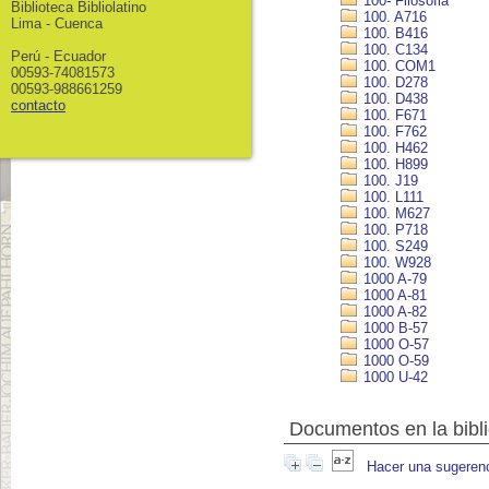
100- Filosofia
Biblioteca Bibliolatino
100. A716
Lima - Cuenca
100. B416
100. C134
Perú - Ecuador
100. COM1
00593-74081573
100. D278
00593-988661259
100. D438
contacto
100. F671
100. F762
100. H462
100. H899
100. J19
100. L111
100. M627
100. P718
100. S249
100. W928
1000 A-79
1000 A-81
1000 A-82
1000 B-57
1000 O-57
1000 O-59
1000 U-42
Documentos en la bibli
Hacer una sugeren