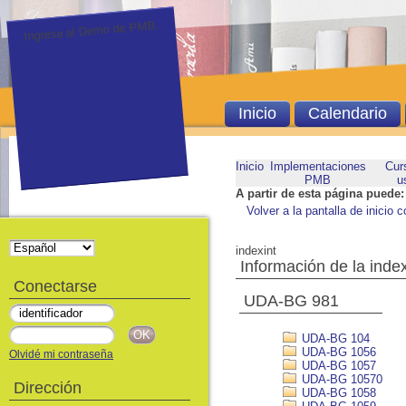
Ingrese al Demo de PMB.
Inicio
Calendario
Inicio
Implementaciones
Cur
PMB
u
A partir de esta página puede:
Volver a la pantalla de inicio c
indexint
Información de la inde
Conectarse
UDA-BG 981
UDA-BG 104
UDA-BG 1056
Olvidé mi contraseña
UDA-BG 1057
UDA-BG 10570
Dirección
UDA-BG 1058