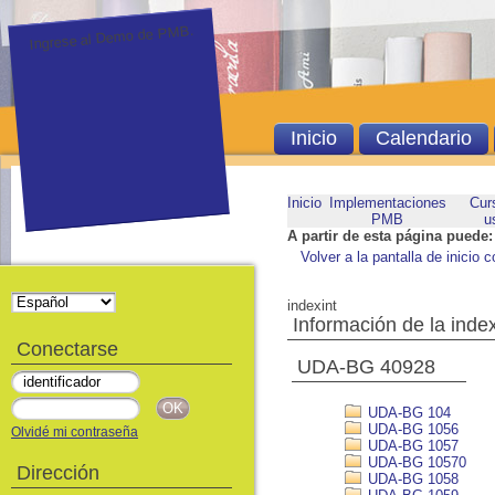
Ingrese al Demo de PMB.
Inicio
Calendario
Inicio
Implementaciones
Cur
PMB
u
A partir de esta página puede:
Volver a la pantalla de inicio c
indexint
Información de la inde
Conectarse
UDA-BG 40928
UDA-BG 104
UDA-BG 1056
Olvidé mi contraseña
UDA-BG 1057
UDA-BG 10570
Dirección
UDA-BG 1058